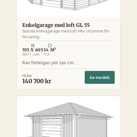
Enkelgarage med loft GL 55
Största enkelgarage med loft. Mer utrymme för
förvaring.
555 X 605
34 M²
MÅTT (CM)
YTA
FRÅN
Se modell
140 700 kr