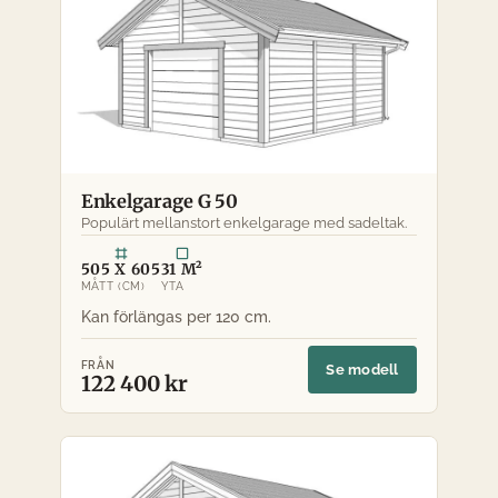
Enkelgarage G 50
Populärt mellanstort enkelgarage med sadeltak.
505 X 605
31 M²
MÅTT (CM)
YTA
FRÅN
Se modell
122 400 kr