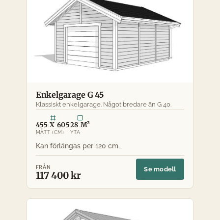
Enkelgarage G 45
Klassiskt enkelgarage. Något bredare än G 40.
455 X 605
28 M²
MÅTT (CM)
YTA
FRÅN
Se modell
117 400 kr