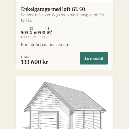
Enkelgarage med loft GL 50
Samma mått som G 50 men med inbyggt loft för
förråd.
505 X 605
31 M²
MÅTT (CM)
YTA
FRÅN
Se modell
133 600 kr