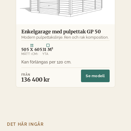
Enkelgarage med pulpettak GP 50
Modern pulpettakslinje. Ren och rak komposition.
505 X 605
31 M²
MÅTT (CM)
YTA
FRÅN
Se modell
136 400 kr
DET HÄR INGÅR