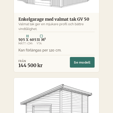
Enkelgarage med valmat tak GV 50
Valmat tak ger en mjukare profil och bättre
vindtålighet.
505 X 605
31 M²
MÅTT (CM)
YTA
FRÅN
Se modell
144 500 kr