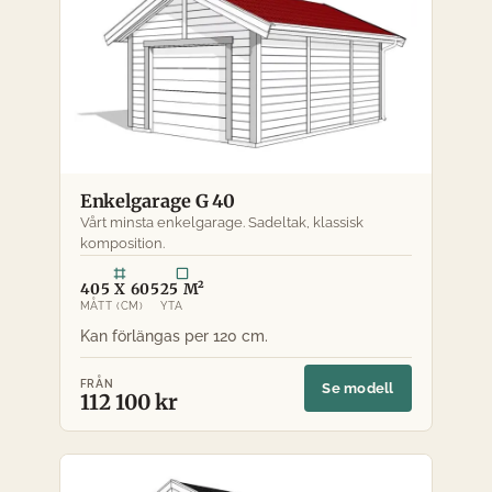
Enkelgarage G 40
Vårt minsta enkelgarage. Sadeltak, klassisk
komposition.
405 X 605
25 M²
MÅTT (CM)
YTA
FRÅN
Se modell
112 100 kr