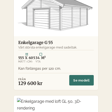
Enkelgarage G 55
Vårt största enkelgarage med sadeltak.
555 X 605
34 M²
MÅTT (CM)
YTA
FRÅN
Se modell
129 600 kr