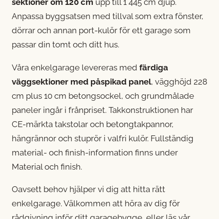
sektioner om 120 cm
upp till 1 445 cm djup.
Anpassa byggsatsen med tillval som extra fönster,
dörrar och annan port-kulör för ett garage som
passar din tomt och ditt hus.
Våra enkelgarage levereras med
färdiga
väggsektioner med påspikad panel
, vägghöjd 228
cm plus 10 cm betongsockel, och grundmålade
paneler ingår i frånpriset. Takkonstruktionen har
CE-märkta takstolar och betongtakpannor,
hängrännor och stuprör i valfri kulör. Fullständig
material- och finish-information finns under
Material och finish
.
Oavsett behov hjälper vi dig att hitta rätt
enkelgarage.
Välkommen att höra av dig
för
rådgivning inför ditt garagebygge, eller läs
vår