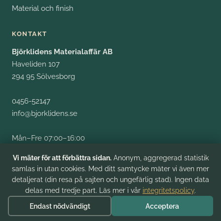
Material och finish
KONTAKT
Björklidens Materialaffär AB
Haveliden 107
294 95 Sölvesborg
0456-52147
info@bjorklidens.se
Mån–Fre 07:00–16:00
Fysiskt besök efter tidsbokning
Vi mäter för att förbättra sidan.
Anonym, aggregerad statistik
samlas in utan cookies. Med ditt samtycke mäter vi även mer
detaljerat (din resa på sajten och ungefärlig stad). Ingen data
delas med tredje part. Läs mer i vår
integritetspolicy
.
© 2026 Björklidens Materialaffär AB. Org.nr 556278-8009.
Endast nödvändigt
Acceptera
Integritet
Cookie-inställningar
FAQ
Kontakt