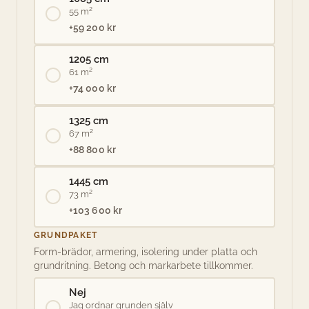
55 m²
+59 200 kr
1205 cm
61 m²
+74 000 kr
1325 cm
67 m²
+88 800 kr
1445 cm
73 m²
+103 600 kr
GRUNDPAKET
Form-brädor, armering, isolering under platta och
grundritning. Betong och markarbete tillkommer.
Nej
Jag ordnar grunden själv