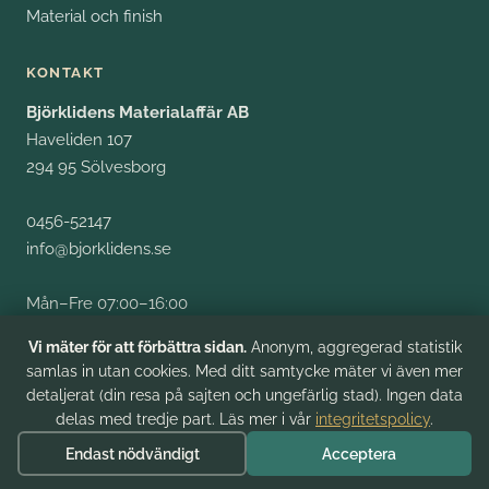
Material och finish
KONTAKT
Björklidens Materialaffär AB
Haveliden 107
294 95 Sölvesborg
0456-52147
info@bjorklidens.se
Mån–Fre 07:00–16:00
Fysiskt besök efter tidsbokning
Vi mäter för att förbättra sidan.
Anonym, aggregerad statistik
samlas in utan cookies. Med ditt samtycke mäter vi även mer
detaljerat (din resa på sajten och ungefärlig stad). Ingen data
delas med tredje part. Läs mer i vår
integritetspolicy
.
© 2026 Björklidens Materialaffär AB. Org.nr 556278-8009.
133 600 kr
Endast nödvändigt
Acceptera
Begär offert
Integritet
Cookie-inställningar
FAQ
Kontakt
31 m²