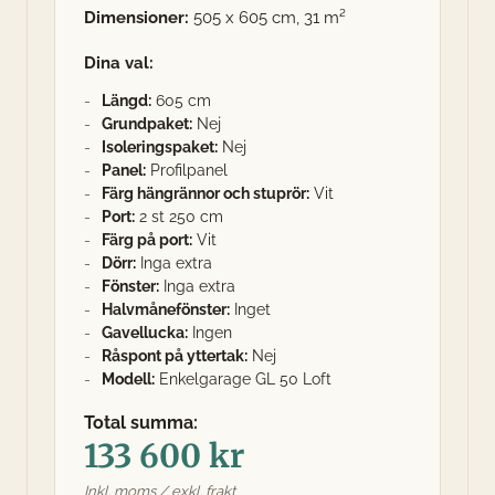
Dimensioner:
505 x 605 cm, 31 m²
Dina val:
Längd:
605 cm
Grundpaket:
Nej
Isoleringspaket:
Nej
Panel:
Profilpanel
Färg hängrännor och stuprör:
Vit
Port:
2 st 250 cm
Färg på port:
Vit
Dörr:
Inga extra
Fönster:
Inga extra
Halvmånefönster:
Inget
Gavellucka:
Ingen
Råspont på yttertak:
Nej
Modell:
Enkelgarage GL 50 Loft
Total summa:
133 600 kr
Inkl. moms / exkl. frakt