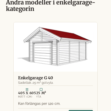
Andra modeller i enkelgarage-
kategorin
Enkelgarage G 40
Sadeltak. 25 m² golvyta.
405 X 605
25 M²
MÅTT (CM)
YTA