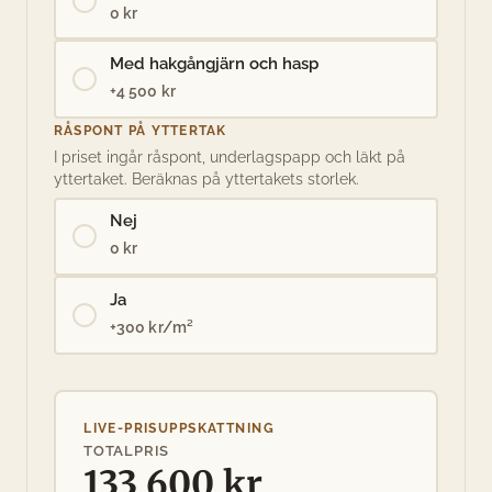
0 kr
Med hakgångjärn och hasp
+4 500 kr
RÅSPONT PÅ YTTERTAK
I priset ingår råspont, underlagspapp och läkt på
yttertaket. Beräknas på yttertakets storlek.
Nej
0 kr
Ja
+300 kr/m²
LIVE-PRISUPPSKATTNING
TOTALPRIS
133 600 kr