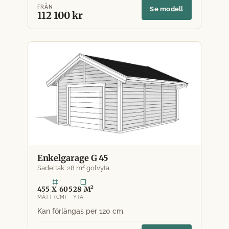
FRÅN
Se modell
112 100 kr
Enkelgarage G 45
Sadeltak. 28 m² golvyta.
455 X 605
28 M²
MÅTT (CM)
YTA