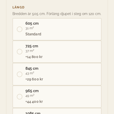
LÄNGD
Bredden är 505 cm. Förläng djupet i steg om 120 cm.
605 cm
31 m²
Standard
725 cm
37 m²
+14 800 kr
845 cm
43 m²
+29 600 kr
965 cm
49 m²
+44 400 kr
1085 cm