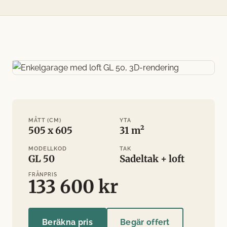
MÅTT (CM)
YTA
505 x 605
31 m²
MODELLKOD
TAK
GL 50
Sadeltak + loft
FRÅNPRIS
133 600 kr
Beräkna pris
Begär offert