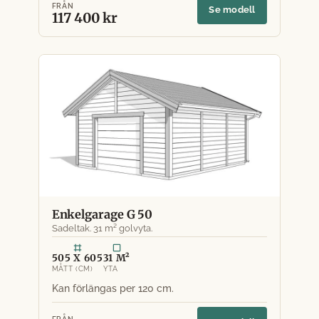
FRÅN
Se modell
117 400 kr
Enkelgarage G 50
Sadeltak. 31 m² golvyta.
505 X 605
31 M²
MÅTT (CM)
YTA