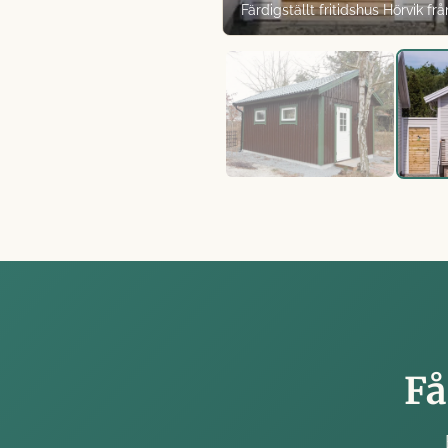
Färdigställt fritidshus Hörvik frå
Få