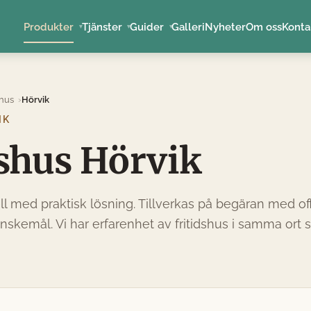
Produkter
Tjänster
Guider
Galleri
Nyheter
Om oss
Konta
shus
Hörvik
IK
dshus Hörvik
l med praktisk lösning. Tillverkas på begäran med of
önskemål. Vi har erfarenhet av fritidshus i samma ort