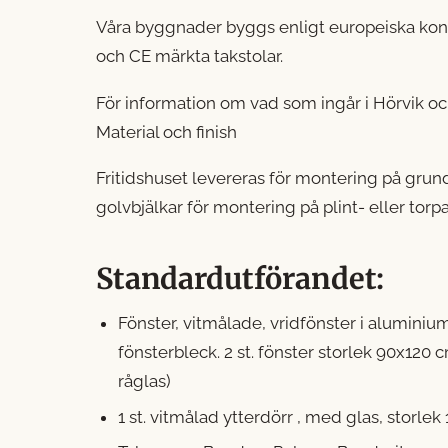
Våra byggnader byggs enligt europeiska kon
och CE märkta takstolar.
För information om vad som ingår i Hörvik och
Material och finish
Fritidshuset levereras för montering på gru
golvbjälkar för montering på plint- eller torp
Standardutförandet:
Fönster, vitmålade, vridfönster i aluminiumk
fönsterbleck. 2 st. fönster storlek 90x120 c
råglas)
1 st. vitmålad ytterdörr , med glas, storlek