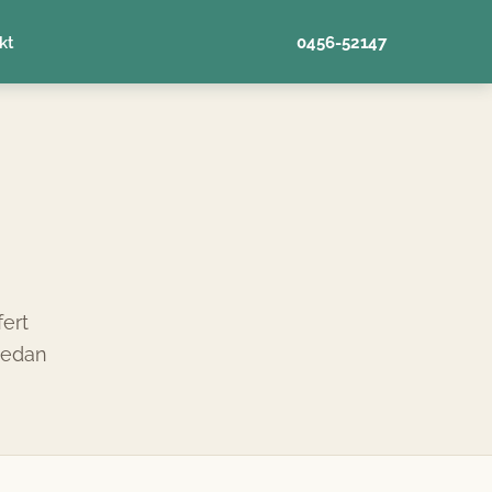
kt
0456-52147
fert
 sedan