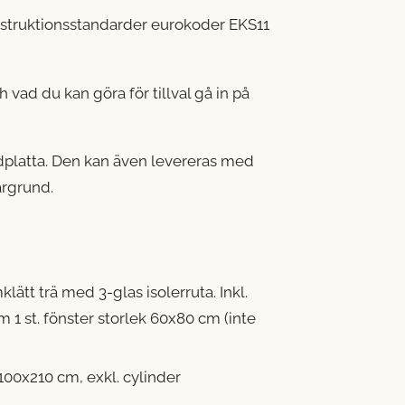
struktionsstandarder eurokoder EKS11
 vad du kan göra för tillval gå in på
ndplatta. Den kan även levereras med
argrund.
lätt trä med 3-glas isolerruta. Inkl.
m 1 st. fönster storlek 60x80 cm (inte
 100x210 cm, exkl. cylinder