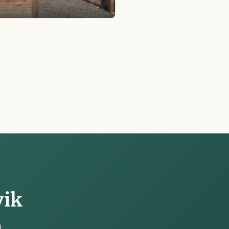
vik
h