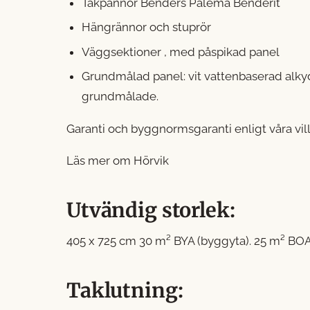
Takpannor Benders Palema Benderit
Hängrännor och stuprör
Väggsektioner , med påspikad panel
Grundmålad panel: vit vattenbaserad alkyd
grundmålade.
Garanti och byggnormsgaranti enligt våra vil
Läs mer om Hörvik
Utvändig storlek:
405 x 725 cm 30 m² BYA (byggyta). 25 m² BOA
Taklutning: