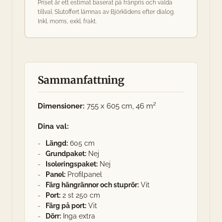
Priset är ett estimat baserat på frånpris och valda
tillval. Slutoffert lämnas av Björklidens efter dialog.
Inkl. moms, exkl. frakt.
Sammanfattning
Dimensioner:
755 x 605 cm, 46 m²
Dina val:
Längd:
605 cm
Grundpaket:
Nej
Isoleringspaket:
Nej
Panel:
Profilpanel
Färg hängrännor och stuprör:
Vit
Port:
2 st 250 cm
Färg på port:
Vit
Dörr:
Inga extra