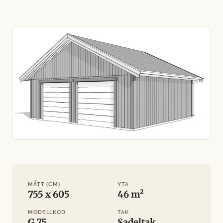
MÅTT (CM)
YTA
755 x 605
46 m²
MODELLKOD
TAK
G 75
Sadeltak