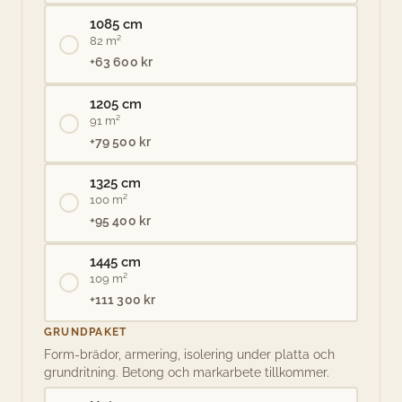
1085 cm
82 m²
+63 600 kr
1205 cm
91 m²
+79 500 kr
1325 cm
100 m²
+95 400 kr
1445 cm
109 m²
+111 300 kr
GRUNDPAKET
Form-brädor, armering, isolering under platta och
grundritning. Betong och markarbete tillkommer.