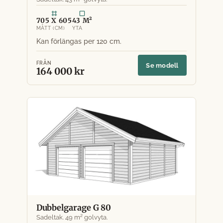
705 X 605
43 M²
MÅTT (CM)
YTA
FRÅN
Se modell
164 000 kr
Dubbelgarage G 80
Sadeltak. 49 m² golvyta.