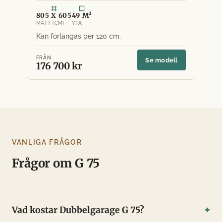
805 X 605
49 M²
MÅTT (CM)
YTA
FRÅN
Se modell
176 700 kr
VANLIGA FRÅGOR
Frågor om G 75
Vad kostar Dubbelgarage G 75?