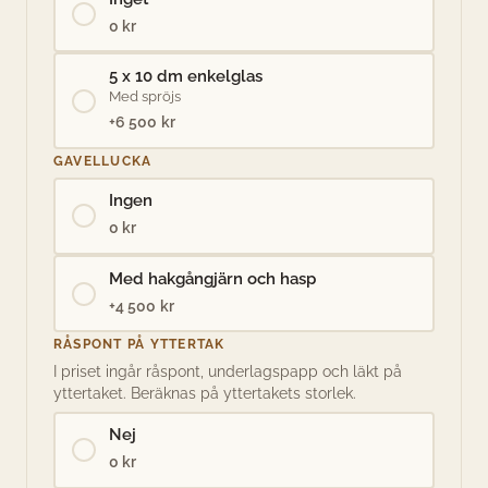
0 kr
5 x 10 dm enkelglas
Med spröjs
+6 500 kr
GAVELLUCKA
Ingen
0 kr
Med hakgångjärn och hasp
+4 500 kr
RÅSPONT PÅ YTTERTAK
I priset ingår råspont, underlagspapp och läkt på
yttertaket. Beräknas på yttertakets storlek.
Nej
0 kr