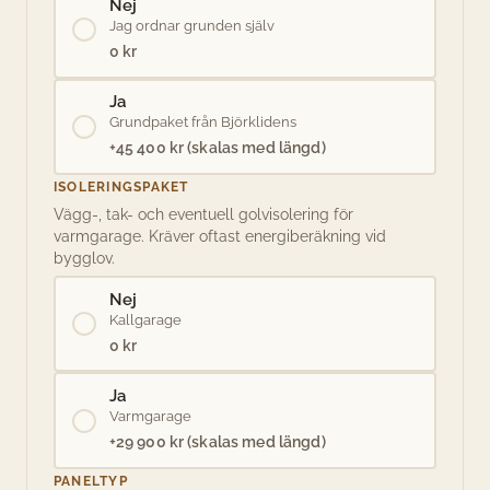
Nej
Jag ordnar grunden själv
0 kr
Ja
Grundpaket från Björklidens
+45 400 kr (skalas med längd)
ISOLERINGSPAKET
Vägg-, tak- och eventuell golvisolering för
varmgarage. Kräver oftast energiberäkning vid
bygglov.
Nej
Kallgarage
0 kr
Ja
Varmgarage
+29 900 kr (skalas med längd)
PANELTYP