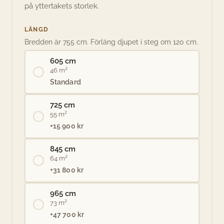
på yttertakets storlek.
LÄNGD
Bredden är 755 cm. Förläng djupet i steg om 120 cm.
605 cm
46 m²
Standard
725 cm
55 m²
+15 900 kr
845 cm
64 m²
+31 800 kr
965 cm
73 m²
+47 700 kr