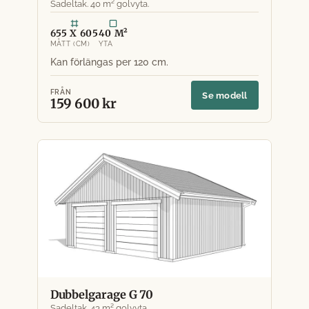
Sadeltak. 40 m² golvyta.
655 X 605
40 M²
MÅTT (CM)
YTA
FRÅN
Se modell
159 600 kr
Dubbelgarage G 70
Sadeltak. 43 m² golvyta.