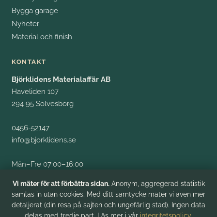
Bygga garage
Nyheter
Material och finish
KONTAKT
Björklidens Materialaffär AB
Haveliden 107
294 95 Sölvesborg
0456-52147
info@bjorklidens.se
Mån–Fre 07:00–16:00
Fysiskt besök efter tidsbokning
Vi mäter för att förbättra sidan.
Anonym, aggregerad statistik
samlas in utan cookies. Med ditt samtycke mäter vi även mer
detaljerat (din resa på sajten och ungefärlig stad). Ingen data
delas med tredje part. Läs mer i vår
integritetspolicy
.