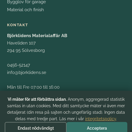
Bygglov för garage
Material och finish
KONTAKT
Björklidens Materialaffär AB
Haveliden 107
294 95 Sölvesborg
0456-52147
info@bjorklidens.se
Mån till Fre 07:00 till 16:00
Fysiskt besök efter tidsbokning
Vi mäter för att förbättra sidan.
Anonym, aggregerad statistik
samlas in utan cookies. Med ditt samtycke mäter vi även mer
detaljerat (din resa på sajten och ungefärlig stad). Ingen data
delas med tredje part. Läs mer i vår
integritetspolicy
.
2026 Björklidens Materialaffär AB. Org.nr 556278-8009.
Endast nödvändigt
Acceptera
Integritet
Cookie-inställningar
FAQ